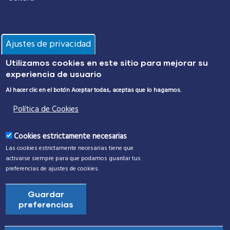
Información
Ajustes de privacidad
Utilizamos cookies en este sitio para mejorar su
Policía Local
experiencia de usuario
Protección Civil
Al hacer clic en el botón Aceptar todas, aceptas que lo hagamos.
Política de Cookies
Alumbrado Público
Transporte Urbano
Cookies estrictamente necesarias
Las cookies estrictamente necesarias tiene que
Incidencias
activarse siempre para que podamos guardar tus
preferencias de ajustes de cookies.
Reserva tu instalación deportiva
Guardar
Centros e instalaciones municipales
preferencias