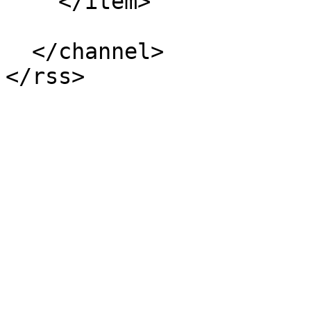
    </item>

  </channel>
