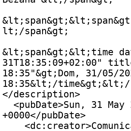
&lt;span&gt;&lt;span&gt
lt;/span&gt;

&lt;span&gt;&lt;time da
31T18:35:09+02:00" titl
18:35"&gt;Dom, 31/05/202
18:35&lt;/time&gt;&lt;/
</description>

  <pubDate>Sun, 31 May 2026 16:35:09 
+0000</pubDate>

    <dc:creator>Comunicacion</dc:creator>
