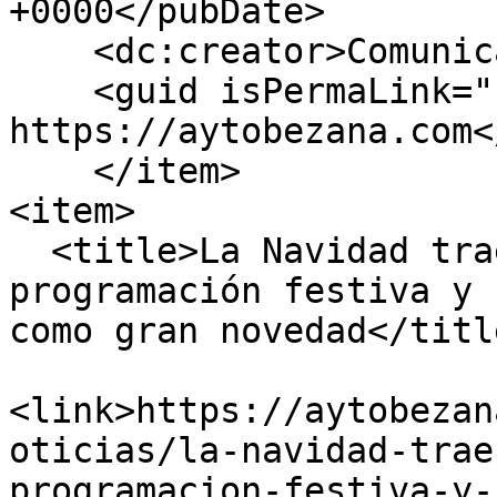
+0000</pubDate>

    <dc:creator>Comunicacion</dc:creator>

    <guid isPermaLink="false">2569 at 
https://aytobezana.com<
    </item>

<item>

  <title>La Navidad traerá a Bezana 28 días de 
programación festiva y 
como gran novedad</title
<link>https://aytobezan
oticias/la-navidad-trae
programacion-festiva-y-