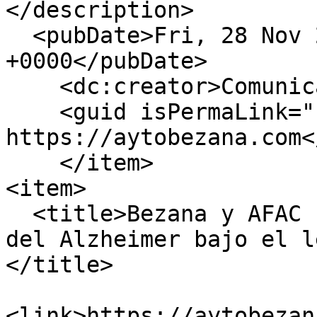
</description>

  <pubDate>Fri, 28 Nov 2025 15:27:32 
+0000</pubDate>

    <dc:creator>Comunicacion</dc:creator>

    <guid isPermaLink="false">2521 at 
https://aytobezana.com<
    </item>

<item>

  <title>Bezana y AFAC conmemoran el Día Mundial 
del Alzheimer bajo el l
</title>

<link>https://aytobezan