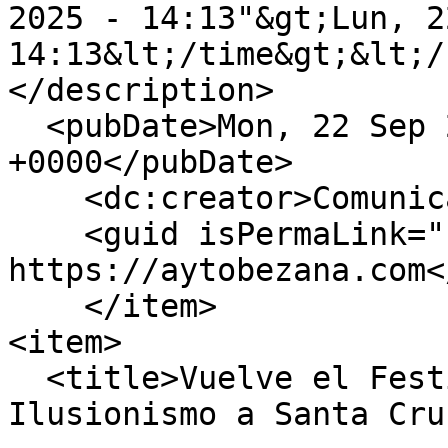
2025 - 14:13"&gt;Lun, 2
14:13&lt;/time&gt;&lt;/
</description>

  <pubDate>Mon, 22 Sep 2025 12:13:28 
+0000</pubDate>

    <dc:creator>Comunicacion</dc:creator>

    <guid isPermaLink="false">2502 at 
https://aytobezana.com<
    </item>

<item>

  <title>Vuelve el Festival Internacional del  
Ilusionismo a Santa Cru