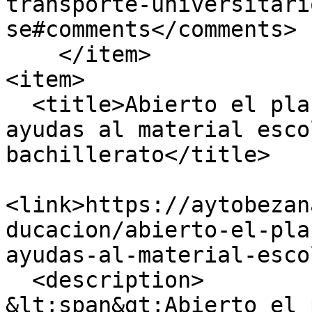
transporte-universitari
se#comments</comments>

    </item>

<item>

  <title>Abierto el plazo para solicitar las 
ayudas al material esco
bachillerato</title>

<link>https://aytobezan
ducacion/abierto-el-pla
ayudas-al-material-esco
  <description>

&lt;span&gt;Abierto el 