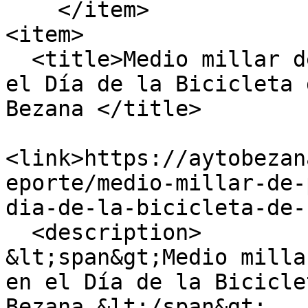
    </item>

<item>

  <title>Medio millar de personas se dio cita en 
el Día de la Bicicleta 
Bezana </title>

<link>https://aytobezan
eporte/medio-millar-de-
dia-de-la-bicicleta-de-
  <description>

&lt;span&gt;Medio milla
en el Día de la Bicicle
Bezana &lt;/span&gt;
