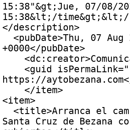
15:38"&gt;Jue, 07/08/202
15:38&lt;/time&gt;&lt;/
</description>

  <pubDate>Thu, 07 Aug 2025 13:38:56 
+0000</pubDate>

    <dc:creator>Comunicacion</dc:creator>

    <guid isPermaLink="false">2494 at 
https://aytobezana.com<
    </item>

<item>

  <title>Arranca el campamento urbano de verano en 
Santa Cruz de Bezana co