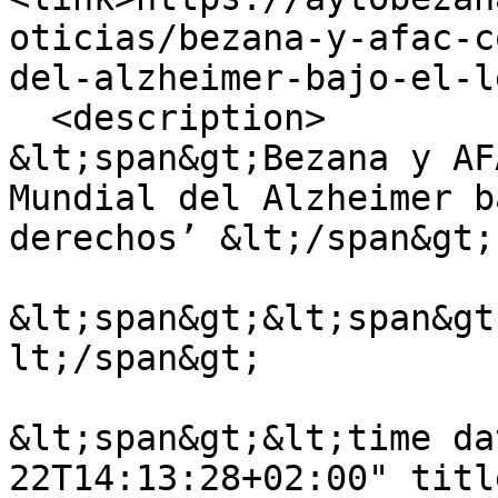
oticias/bezana-y-afac-c
del-alzheimer-bajo-el-l
  <description>

&lt;span&gt;Bezana y AF
Mundial del Alzheimer b
derechos’ &lt;/span&gt;

&lt;span&gt;&lt;span&gt
lt;/span&gt;

&lt;span&gt;&lt;time da
22T14:13:28+02:00" titl