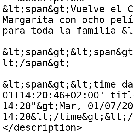
&lt;span&gt;Vuelve el C
Margarita con ocho pelí
para toda la familia &l
&lt;span&gt;&lt;span&gt
lt;/span&gt;

&lt;span&gt;&lt;time da
01T14:20:46+02:00" titl
14:20"&gt;Mar, 01/07/202
14:20&lt;/time&gt;&lt;/
</description>
