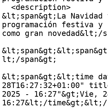
  <description>

&lt;span&gt;La Navidad 
programación festiva y 
como gran novedad&lt;/s
&lt;span&gt;&lt;span&gt
lt;/span&gt;

&lt;span&gt;&lt;time da
28T16:27:32+01:00" titl
2025 - 16:27"&gt;Vie, 2
16:27&lt;/time&gt;&lt;/