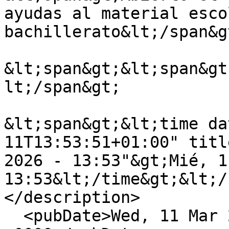
ayudas al material esco
bachillerato&lt;/span&gt
&lt;span&gt;&lt;span&gt
lt;/span&gt;

&lt;span&gt;&lt;time da
11T13:53:51+01:00" titl
2026 - 13:53"&gt;Mié, 1
13:53&lt;/time&gt;&lt;/
</description>

  <pubDate>Wed, 11 Mar 2026 12:53:51 