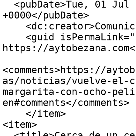
  <pubDate>Tue, 01 Jul 2025 12:20:46 
+0000</pubDate>

    <dc:creator>Comunicacion</dc:creator>

    <guid isPermaLink="false">2474 at 
https://aytobezana.com<
<comments>https://aytob
as/noticias/vuelve-el-c
margarita-con-ocho-peli
en#comments</comments>

    </item>

<item>

  <title>Cerca de un centenar de madres y padres 