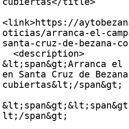
cubiertas</title>

<link>https://aytobezan
oticias/arranca-el-camp
santa-cruz-de-bezana-co
  <description>

&lt;span&gt;Arranca el 
en Santa Cruz de Bezana
cubiertas&lt;/span&gt;

&lt;span&gt;&lt;span&gt
lt;/span&gt;
