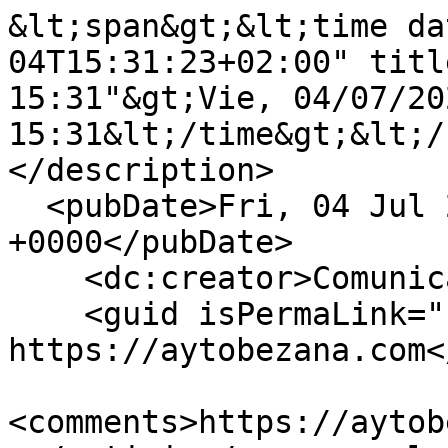
&lt;span&gt;&lt;time da
04T15:31:23+02:00" titl
15:31"&gt;Vie, 04/07/202
15:31&lt;/time&gt;&lt;/
</description>

  <pubDate>Fri, 04 Jul 2025 13:31:23 
+0000</pubDate>

    <dc:creator>Comunicacion</dc:creator>

    <guid isPermaLink="false">2477 at 
https://aytobezana.com<
<comments>https://aytob