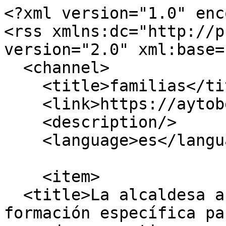
<?xml version="1.0" enc
<rss xmlns:dc="http://p
version="2.0" xml:base=
  <channel>

    <title>familias</title>

    <link>https://aytobezana.com/</link>

    <description/>

    <language>es</language>

    <item>

  <title>La alcaldesa apuesta por incorporar 
formación específica pa