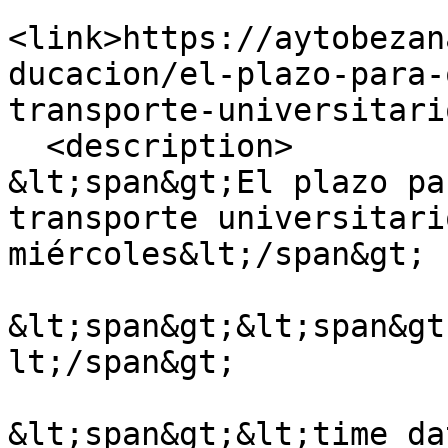
<link>https://aytobezan
ducacion/el-plazo-para-
transporte-universitari
  <description>

&lt;span&gt;El plazo pa
transporte universitari
miércoles&lt;/span&gt;

&lt;span&gt;&lt;span&gt
lt;/span&gt;

&lt;span&gt;&lt;time da