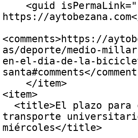
    <guid isPermaLink="false">2666 at 
https://aytobezana.com<
<comments>https://aytob
as/deporte/medio-millar
en-el-dia-de-la-bicicle
santa#comments</comments
    </item>

<item>

  <title>El plazo para optar a las ayudas al 
transporte universitari
miércoles</title>
