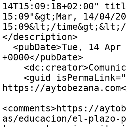
14T15:09:18+02:00" titl
15:09"&gt;Mar, 14/04/202
15:09&lt;/time&gt;&lt;/
</description>

  <pubDate>Tue, 14 Apr 2026 13:09:18 
+0000</pubDate>

    <dc:creator>Comunicacion</dc:creator>

    <guid isPermaLink="false">2623 at 
https://aytobezana.com<
<comments>https://aytob
as/educacion/el-plazo-p