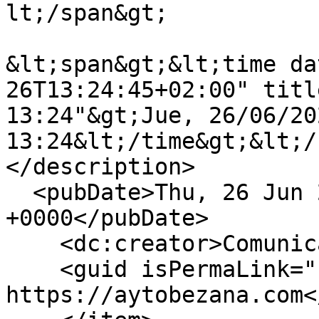
lt;/span&gt;

&lt;span&gt;&lt;time da
26T13:24:45+02:00" titl
13:24"&gt;Jue, 26/06/202
13:24&lt;/time&gt;&lt;/
</description>

  <pubDate>Thu, 26 Jun 2025 11:24:45 
+0000</pubDate>

    <dc:creator>Comunicacion</dc:creator>

    <guid isPermaLink="false">2471 at 
https://aytobezana.com<