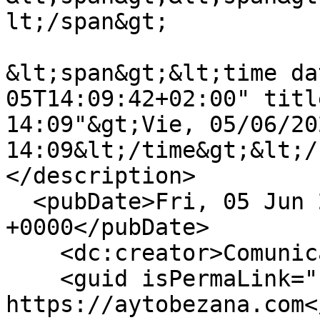
lt;/span&gt;

&lt;span&gt;&lt;time da
05T14:09:42+02:00" titl
14:09"&gt;Vie, 05/06/202
14:09&lt;/time&gt;&lt;/
</description>

  <pubDate>Fri, 05 Jun 2026 12:09:42 
+0000</pubDate>

    <dc:creator>Comunicacion</dc:creator>

    <guid isPermaLink="false">2677 at 
https://aytobezana.com<