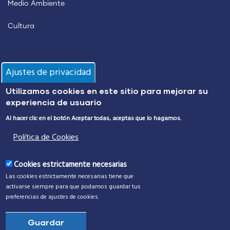
Medio Ambiente
Cultura
Información
Ajustes de privacidad
Utilizamos cookies en este sitio para mejorar su
Policía Local
experiencia de usuario
Protección Civil
Al hacer clic en el botón Aceptar todas, aceptas que lo hagamos.
Política de Cookies
Alumbrado Público
Transporte Urbano
Cookies estrictamente necesarias
Las cookies estrictamente necesarias tiene que
Incidencias
activarse siempre para que podamos guardar tus
preferencias de ajustes de cookies.
Reserva tu instalación deportiva
Guardar
Centros e instalaciones municipales