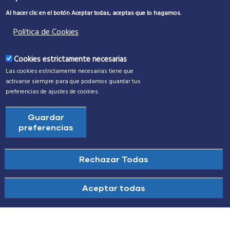
Protección Civil
Al hacer clic en el botón Aceptar todas, aceptas que lo hagamos.
Política de Cookies
Alumbrado Público
Transporte Urbano
Cookies estrictamente necesarias
Las cookies estrictamente necesarias tiene que
Incidencias
activarse siempre para que podamos guardar tus
preferencias de ajustes de cookies.
Reserva tu instalación deportiva
Guardar
Centros e instalaciones municipales
preferencias
Rechazar Todas
Revocar Consentimiento
Aceptar todas
©
Ayuntamiento Santa Cruz de Bezana
2024. Todos los
Derechos Reservados.
|
Diseñado por
Disenium
|
Política de Privacidad y Aviso Legal
|
Política de