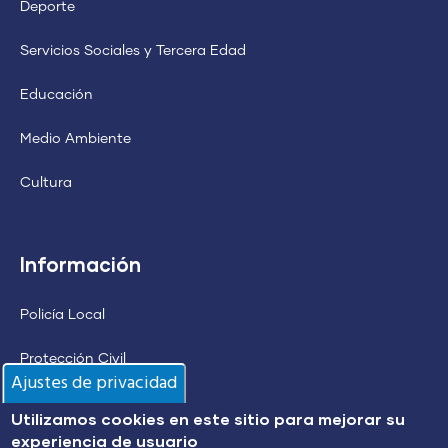
Deporte
Servicios Sociales y Tercera Edad
Educación
Medio Ambiente
Cultura
Información
Policía Local
Protección Civil
Ajustes de privacidad
Alumbrado Público
Utilizamos cookies en este sitio para mejorar su
experiencia de usuario
Transporte Urbano