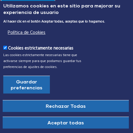
Utilizamos cookies en este sitio para mejorar su
Policía Local
experiencia de usuario
Protección Civil
Al hacer clic en el botón Aceptar todas, aceptas que lo hagamos.
Política de Cookies
Alumbrado Público
Transporte Urbano
Cookies estrictamente necesarias
Las cookies estrictamente necesarias tiene que
Incidencias
activarse siempre para que podamos guardar tus
preferencias de ajustes de cookies.
Reserva tu instalación deportiva
Guardar
Centros e instalaciones municipales
preferencias
Rechazar Todas
Revocar Consentimiento
Aceptar todas
©
Ayuntamiento Santa Cruz de Bezana
2024. Todos los