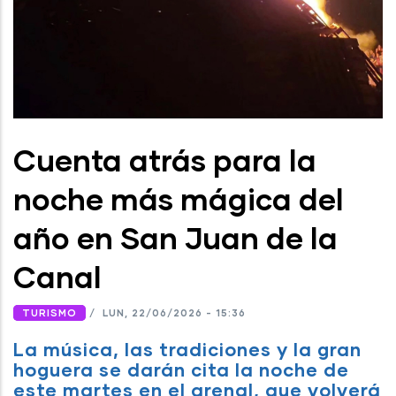
Cuenta atrás para la
noche más mágica del
año en San Juan de la
Canal
TURISMO
/
LUN, 22/06/2026 - 15:36
La música, las tradiciones y la gran
hoguera se darán cita la noche de
este martes en el arenal, que volverá