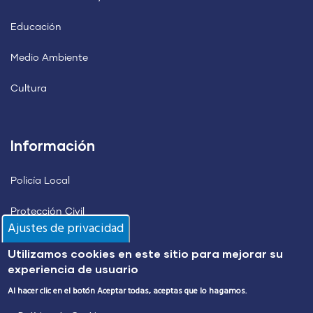
Educación
Medio Ambiente
Cultura
Información
Policía Local
Protección Civil
Ajustes de privacidad
Alumbrado Público
Utilizamos cookies en este sitio para mejorar su
experiencia de usuario
Transporte Urbano
Al hacer clic en el botón Aceptar todas, aceptas que lo hagamos.
Incidencias