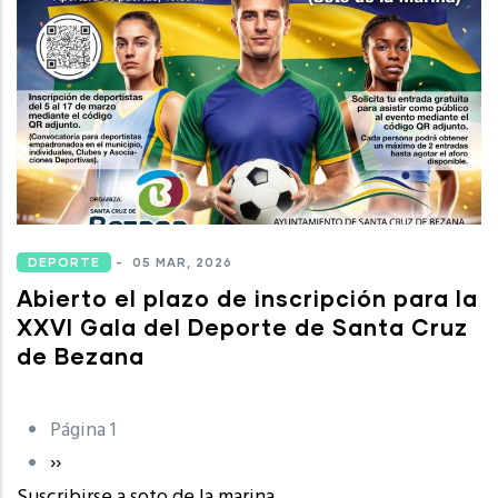
DEPORTE
-
05 MAR, 2026
Abierto el plazo de inscripción para la
XXVI Gala del Deporte de Santa Cruz
de Bezana
Página 1
Paginación
Siguiente
››
Suscribirse a soto de la marina
página