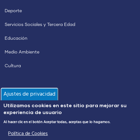
Deporte
Servicios Sociales y Tercera Edad
Educación
Medio Ambiente
Cultura
Información
Ajustes de privacidad
Utilizamos cookies en este sitio para mejorar su
Policía Local
experiencia de usuario
Protección Civil
Al hacer clic en el botón Aceptar todas, aceptas que lo hagamos.
Política de Cookies
Alumbrado Público